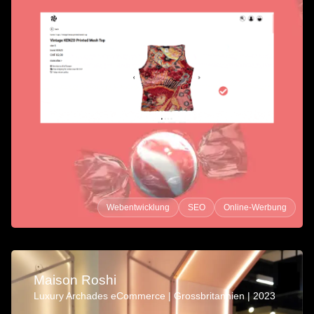
Webentwicklung
SEO
Online-Werbung
Maison Roshi
Luxury Archades eCommerce | Grossbritannien | 2023