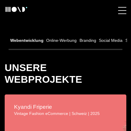
Webentwicklung
Online-Werbung
Branding
Social Media
SE
UNSERE
WEBPROJEKTE
Kyandi Friperie
Vintage Fashion eCommerce | Schweiz | 2025