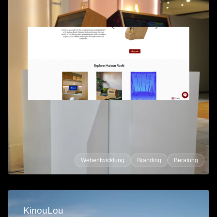
Webentwicklung
Branding
Beratung
KinouLou